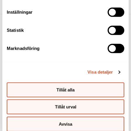
samtycke direkt genom att klicka på knappnålen nere till
vänster på sidan.
Inställningar
Statistik
Länkar
Marknadsföring
Om oss
Jobba hos oss
Visa detaljer
Blanketter
Arbetsgivare
Tillåt alla
Tekniska lösningar
Personuppgifter
Tillåt urval
Kontakta oss
Avvisa
Tel 08-509 319 19