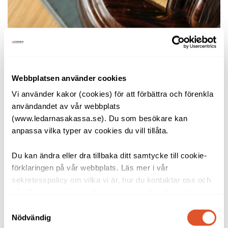
Åldersgränsen för rätt till
Webbplatsen använder cookies
arbetslöshetsersättning höjs
Vi använder kakor (cookies) för att förbättra och förenkla
21 oktober 2022
användandet av vår webbplats
För dig som är medlem i akassan innebär det att
(www.ledarnasakassa.se). Du som besökare kan
du kan få ersättning fram till den månad du
anpassa vilka typer av cookies du vill tillåta.
fyller 66 år....
Du kan ändra eller dra tillbaka ditt samtycke till cookie-
förklaringen på vår webbplats. Läs mer i vår
sekretesspolicy om vilka vi är, hur du kontaktar oss och
på vilket sätt vi behandlar personuppgifter. Ange ditt
samtyckes-ID och datum för när du kontaktade oss
Samtyckesval
gällande ditt samtycke. Du kan även själv ändra ditt
Nödvändig