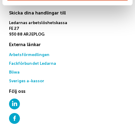
Mån, tis, tors kl 13-14:30
Skicka dina handlingar till
Ledarnas arbetslöshetskassa
FE 27
930 88 ARJEPLOG
Externa länkar
Arbetsförmedlingen
Fackförbundet Ledarna
Bliwa
Sveriges a-kassor
Följ oss