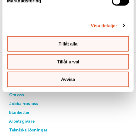
Marknadsföring
integritet
Behandling av dina personuppgifter
Dina rättigheter
Visa detaljer
Uppgifter om dig från andra
Vi lämnar ut personuppgifter i vissa fall
Tillåt alla
Tillåt urval
Avvisa
Länkar
Om oss
Jobba hos oss
Blanketter
Arbetsgivare
Tekniska lösningar