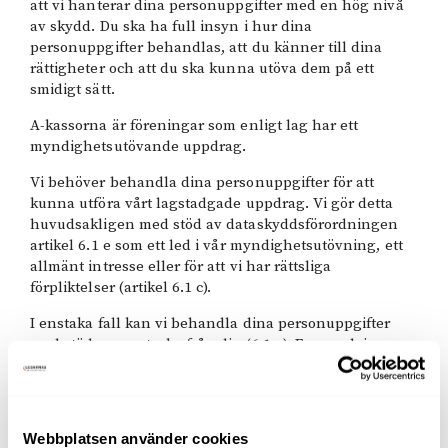
att vi hanterar dina personuppgifter med en hög nivå
av skydd. Du ska ha full insyn i hur dina
personuppgifter behandlas, att du känner till dina
rättigheter och att du ska kunna utöva dem på ett
smidigt sätt.
A-kassorna är föreningar som enligt lag har ett
myndighetsutövande uppdrag.
Vi behöver behandla dina personuppgifter för att
kunna utföra vårt lagstadgade uppdrag. Vi gör detta
huvudsakligen med stöd av dataskyddsförordningen
artikel 6.1 e som ett led i vår myndighetsutövning, ett
allmänt intresse eller för att vi har rättsliga
förpliktelser (artikel 6.1 c).
I enstaka fall kan vi behandla dina personuppgifter
med stöd av samtycke från dig (6.1 a). Exempelvis om
du vill att vi lämnar ut uppgifter om dig till
trygghetsorganisationer. När vi använder samtycke
som rättslig grund informerar vi dig om det i samband
med att vi ber om ditt samtycke.
Webbplatsen använder cookies