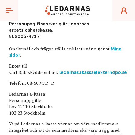
Personuppgiftsansvarig är Ledarnas
arbetslöshetskassa,
802005-4717
Önskemål och frågor ställs enklast i vår e-tjänst
Mina
.
sidor
Epost till
vårt Dataskyddsombud:
ledarnasakassa@externdpo.se
Telefon: 08-509 319 19
Ledarnas a-kassa
Personuppgifter
Box 12110 Stockholm
102 23 Stockholm
Vi på Ledarnas a-kassa värnar om våra medlemmars
integritet och att du som medlem ska vara trygg med