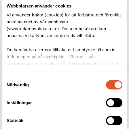
utanför våra telefontider. Från och med vecka 34 har vi åter
Webbplatsen använder cookies
telefontid måndag - fredag 13:00 - 15:00.
Vi använder kakor (cookies) för att förbättra och förenkla
användandet av vår webbplats
DELA NYHETEN MED ANDRA
(www.ledarnasakassa.se). Du som besökare kan
anpassa vilka typer av cookies du vill tillåta.
Du kan ändra eller dra tillbaka ditt samtycke till cookie-
förklaringen på vår webbplats. Läs mer i vår
sekretesspolicy om vilka vi är, hur du kontaktar oss och
på vilket sätt vi behandlar personuppgifter. Ange ditt
samtyckes-ID och datum för när du kontaktade oss
Samtyckesval
gällande ditt samtycke. Du kan även själv ändra ditt
Nödvändig
samtycke direkt genom att klicka på knappnålen nere till
vänster på sidan.
Länkar
Inställningar
Om oss
Jobba hos oss
Statistik
Blanketter