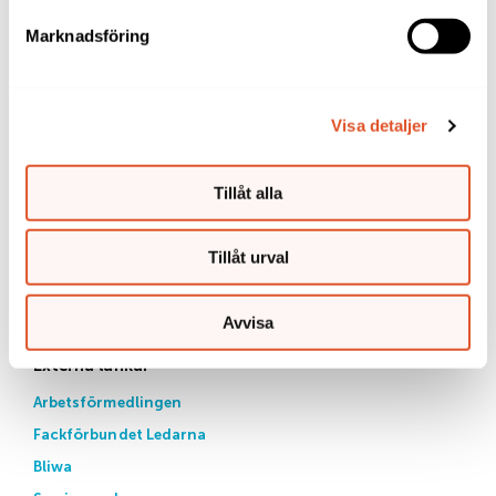
Arbetsgivare
Marknadsföring
Tekniska lösningar
Personuppgifter
Visa detaljer
Kontakta oss
Tel 08-509 319 19
Tillåt alla
Mån, tis, tors kl 13-14:30
Skicka dina handlingar till
Tillåt urval
Ledarnas arbetslöshetskassa
FE 27
Avvisa
930 88 ARJEPLOG
Externa länkar
Arbetsförmedlingen
Fackförbundet Ledarna
Bliwa