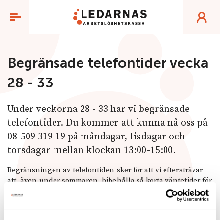
Nyhet
Begränsade telefontider vecka
28 - 33
Under veckorna 28 - 33 har vi begränsade
telefontider. Du kommer att kunna nå oss på
08-509 319 19 på måndagar, tisdagar och
torsdagar mellan klockan 13:00-15:00.
Begränsningen av telefontiden sker för att vi eftersträvar
att, även under sommaren, bibehålla så korta väntetider för
ersättning som möjligt för våra medlemmar.
Som medlem kan du som vanligt ställa frågor via våra
digitala tjänster Mina sidor och Mitt medlemskap även