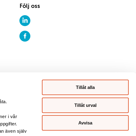
Följ oss
Tillåt alla
åta.
Tillåt urval
mer i vår
Avvisa
ppgifter.
an även själv