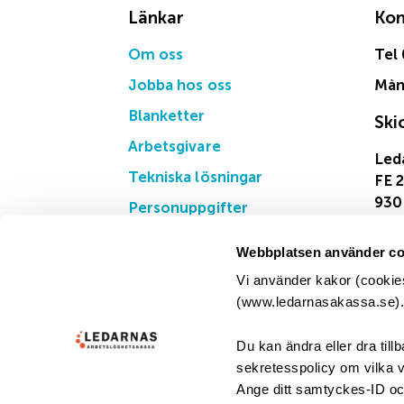
Länkar
Kon
Om oss
Tel
Jobba hos oss
Mån,
Blanketter
Ski
Arbetsgivare
Led
Tekniska lösningar
FE 
930
Personuppgifter
Webbplatsen använder co
Vi använder kakor (cookies
(www.ledarnasakassa.se). D
Du kan ändra eller dra till
sekretesspolicy om vilka vi
Ange ditt samtyckes-ID oc