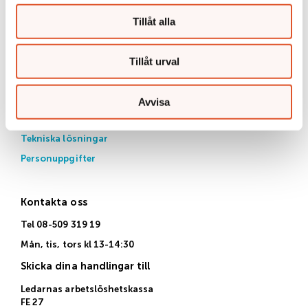
Tillåt alla
Länkar
Om oss
Tillåt urval
Jobba hos oss
Blanketter
Avvisa
Arbetsgivare
Tekniska lösningar
Personuppgifter
Kontakta oss
Tel 08-509 319 19
Mån, tis, tors kl 13-14:30
Skicka dina handlingar till
Ledarnas arbetslöshetskassa
FE 27