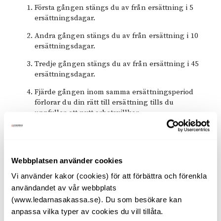
Första gången stängs du av från ersättning i 5
ersättningsdagar.
Andra gången stängs du av från ersättning i 10
ersättningsdagar.
Tredje gången stängs du av från ersättning i 45
ersättningsdagar.
Fjärde gången inom samma ersättningsperiod
förlorar du din rätt till ersättning tills du
uppfyller ett nytt arbetsvillkor.
Ersättningsperiod och aktivitetsstöd
Aktivitetsstöd betalas ut av Försäkringskassan och
Webbplatsen använder cookies
samordnas med akassan, eftersom dagarna med
aktivitetsstöd ska dras av från din ersättningsperiod.
Vi använder kakor (cookies) för att förbättra och förenkla
användandet av vår webbplats
Utbetalning aktivitetsstöd
(www.ledarnasakassa.se). Du som besökare kan
anpassa vilka typer av cookies du vill tillåta.
Till skillnad från ersättningen från akassan som