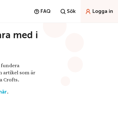
FAQ
Sök
Logga in
ara med i
u fundera
en artikel som är
 Crofts.
.
här