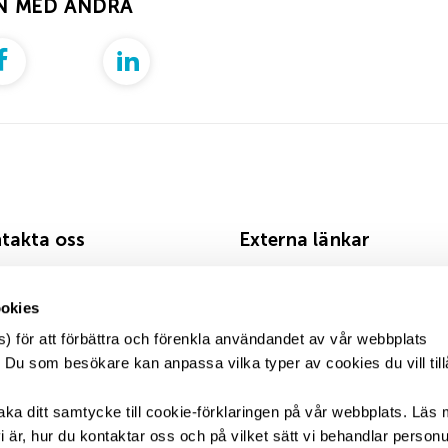
N MED ANDRA
takta oss
Externa länkar
 08-509 319 19
Arbetsförmedlingen
okies
 tis, tors kl 13-14:30
Fackförbundet Ledarna
) för att förbättra och förenkla användandet av vår webbplats
Bliwa
cka dina handlingar till
u som besökare kan anpassa vilka typer av cookies du vill till
Sveriges a-kassor
arnas arbetslöshetskassa
baka ditt samtycke till cookie-förklaringen på vår webbplats. Läs 
27
 är, hur du kontaktar oss och på vilket sätt vi behandlar personu
 88 ARJEPLOG