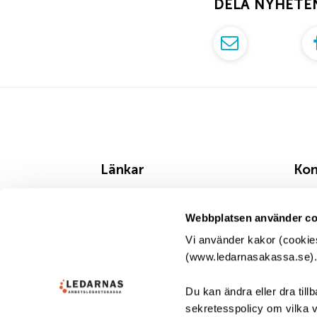
DELA NYHETE
Länkar
Kon
Om oss
Tel
Webbplatsen använder co
Jobba hos oss
Mån,
Vi använder kakor (cookies
Blanketter
Ski
(www.ledarnasakassa.se). D
Arbetsgivare
Led
Du kan ändra eller dra till
Tekniska lösningar
FE 
sekretesspolicy om vilka vi
930