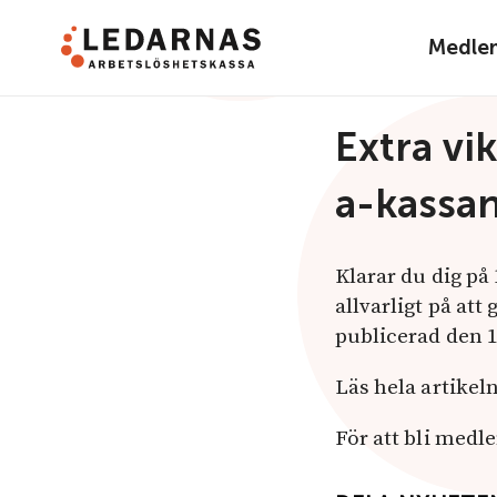
Medle
Nyhet
Extra vi
a-kassa
Klarar du dig på
allvarligt på att
publicerad den 
Läs hela artikel
För att bli medl