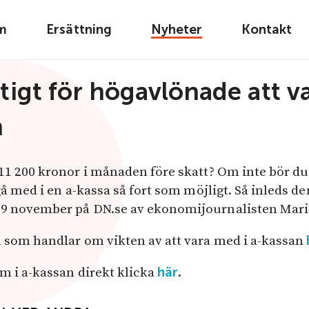
m
Ersättning
Nyheter
Kontakt
ktigt för högavlönade att v
n
 11 200 kronor i månaden före skatt? Om inte bör d
 gå med i en a-kassa så fort som möjligt. Så inleds d
19 november på DN.se av ekonomijournalisten Maria
n som handlar om vikten av att vara med i a-kassan
em i a-kassan direkt klicka
.
här