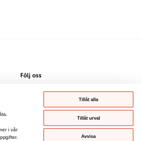
Följ oss
Tillåt alla
åta.
Tillåt urval
mer i vår
Avvisa
ppgifter.